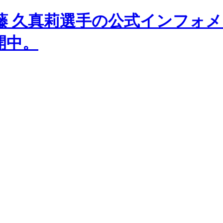
藤 久真莉選手の公式インフォ
開中。