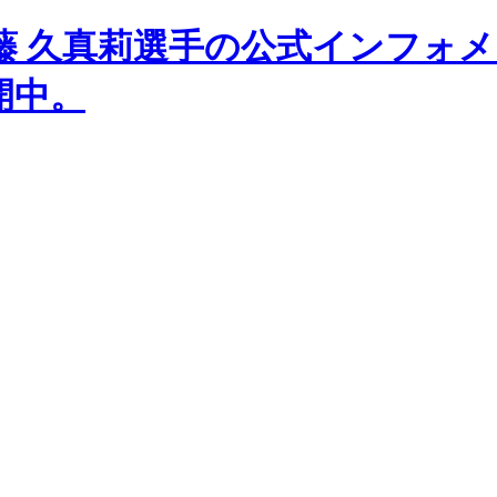
藤 久真莉選手の公式インフォ
開中。